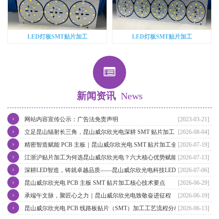
LED灯板SMT贴片加工
LED灯板SMT贴片加工
新闻资讯
News
›
网站内容宣传公示：广告法免责声明
[2023-03-21]
›
立足昆山辐射长三角，昆山威尔欣光电深耕 SMT 贴片加工，赋能江
[2026-08-04]
›
浙沪电子智造升级
精密智造赋能 PCB 主板｜昆山威尔欣光电 SMT 贴片加工全流程实力
[2026-07-19]
›
解析
江浙沪贴片加工为何选昆山威尔欣光电？六大核心优势赋能长三角电
[2026-07-13]
›
子智造
深耕LED智造，铸就卓越品质——昆山威尔欣光电科技LED灯具贴片
[2026-07-06]
›
加工实力再升级
昆山威尔欣光电 PCB 主板 SMT 贴片加工核心技术要点
[2026-06-29]
›
承端午文脉，聚匠心之力｜昆山威尔欣光电致敬奋进征程
[2026-06-19]
›
昆山威尔欣光电 PCB 线路板贴片（SMT）加工工艺流程分析
[2026-06-13]