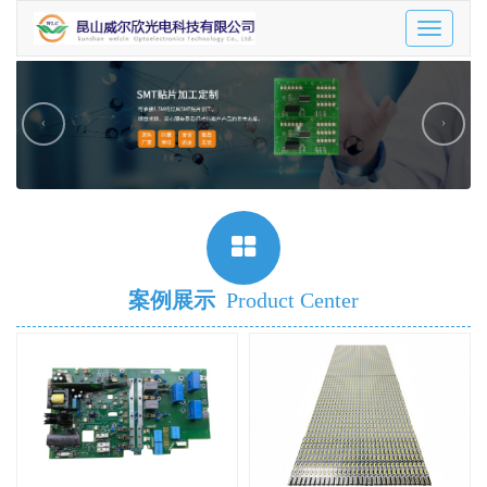
Toggle
navigatio
‹
›
案例展示
Product Center