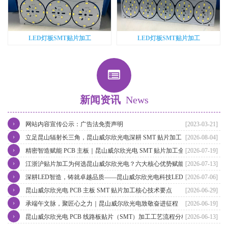
LED灯板SMT贴片加工
LED灯板SMT贴片加工
新闻资讯
News
›
网站内容宣传公示：广告法免责声明
[2023-03-21]
›
立足昆山辐射长三角，昆山威尔欣光电深耕 SMT 贴片加工，赋能江
[2026-08-04]
›
浙沪电子智造升级
精密智造赋能 PCB 主板｜昆山威尔欣光电 SMT 贴片加工全流程实力
[2026-07-19]
›
解析
江浙沪贴片加工为何选昆山威尔欣光电？六大核心优势赋能长三角电
[2026-07-13]
›
子智造
深耕LED智造，铸就卓越品质——昆山威尔欣光电科技LED灯具贴片
[2026-07-06]
›
加工实力再升级
昆山威尔欣光电 PCB 主板 SMT 贴片加工核心技术要点
[2026-06-29]
›
承端午文脉，聚匠心之力｜昆山威尔欣光电致敬奋进征程
[2026-06-19]
›
昆山威尔欣光电 PCB 线路板贴片（SMT）加工工艺流程分析
[2026-06-13]