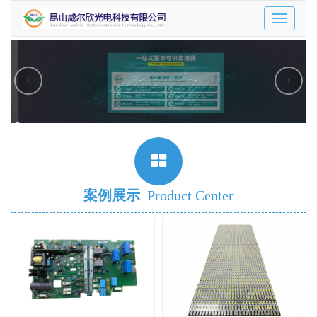
Toggle
navigatio
‹
›
案例展示
Product Center