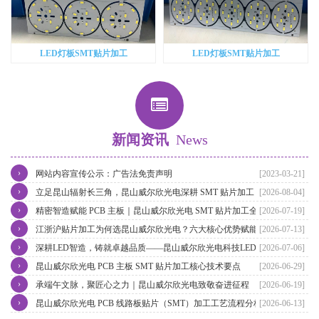
LED灯板SMT贴片加工
LED灯板SMT贴片加工
新闻资讯
News
›
网站内容宣传公示：广告法免责声明
[2023-03-21]
›
立足昆山辐射长三角，昆山威尔欣光电深耕 SMT 贴片加工，赋能江
[2026-08-04]
›
浙沪电子智造升级
精密智造赋能 PCB 主板｜昆山威尔欣光电 SMT 贴片加工全流程实力
[2026-07-19]
›
解析
江浙沪贴片加工为何选昆山威尔欣光电？六大核心优势赋能长三角电
[2026-07-13]
›
子智造
深耕LED智造，铸就卓越品质——昆山威尔欣光电科技LED灯具贴片
[2026-07-06]
›
加工实力再升级
昆山威尔欣光电 PCB 主板 SMT 贴片加工核心技术要点
[2026-06-29]
›
承端午文脉，聚匠心之力｜昆山威尔欣光电致敬奋进征程
[2026-06-19]
›
昆山威尔欣光电 PCB 线路板贴片（SMT）加工工艺流程分析
[2026-06-13]