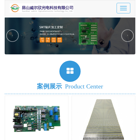
Toggle
navigatio
‹
›
案例展示
Product Center