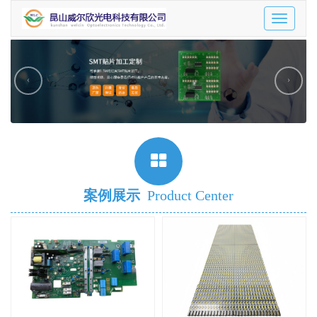
Toggle
navigatio
‹
›
案例展示
Product Center