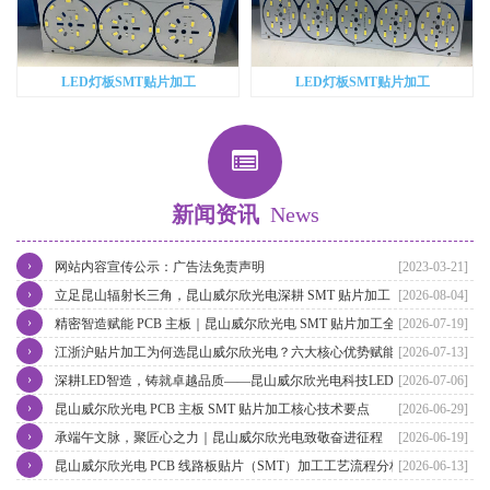
LED灯板SMT贴片加工
LED灯板SMT贴片加工
新闻资讯
News
›
网站内容宣传公示：广告法免责声明
[2023-03-21]
›
立足昆山辐射长三角，昆山威尔欣光电深耕 SMT 贴片加工，赋能江
[2026-08-04]
›
浙沪电子智造升级
精密智造赋能 PCB 主板｜昆山威尔欣光电 SMT 贴片加工全流程实力
[2026-07-19]
›
解析
江浙沪贴片加工为何选昆山威尔欣光电？六大核心优势赋能长三角电
[2026-07-13]
›
子智造
深耕LED智造，铸就卓越品质——昆山威尔欣光电科技LED灯具贴片
[2026-07-06]
›
加工实力再升级
昆山威尔欣光电 PCB 主板 SMT 贴片加工核心技术要点
[2026-06-29]
›
承端午文脉，聚匠心之力｜昆山威尔欣光电致敬奋进征程
[2026-06-19]
›
昆山威尔欣光电 PCB 线路板贴片（SMT）加工工艺流程分析
[2026-06-13]